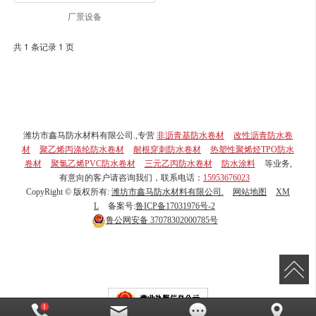
厂景设备
共 1 条记录 1 页
潍坊市鑫马防水材料有限公司.,专营
非沥青基防水卷材
改性沥青防水卷
材
聚乙烯丙涤纶防水卷材
耐根穿刺防水卷材
热塑性聚烯烃TPO防水
卷材
聚氯乙烯PVC防水卷材
三元乙丙防水卷材
防水涂料
等业务,
有意向的客户请咨询我们，联系电话：
15953676023
CopyRight © 版权所有:
潍坊市鑫马防水材料有限公司.
网站地图
XM
L
备案号:
鲁ICP备17031976号-2
鲁公网安备
37078302000785号