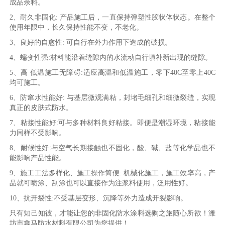
成品余料。
2、耐久非固化: 产品施工后，一直保持弹塑性胶状体状态。在整个
使用年限中，长久保持性能不变，不老化。
3、良好的自愈性: 可自行在外力作用下造成的破损。
4、蠕变性强:材料能沿着缝隙内的水流动自行填补新出现的缝隙。
5、高 低温施工无障碍:适应高温和低温施工，零下40C至零上40C
均可施工。
6、防窜水性能好: 与基层微观满粘，封堵毛细孔和细微裂缝，实现
真正的皮肤式防水。
7、粘接性能好:可与多种材料良好粘接。即便是潮湿环境，粘接能
力同样不受影响。
8、耐候性好:与空气长期接触也不固化，酸、碱、盐等化学品也不
能影响产品性能。
9、施工工法多样化、施工操作简便: 机械化施工，施工效率高，产
品就可喷涂、刮涂也可以直接作为注浆料使用，泛用性好。
10、抗开裂性:不受基层变形、沉降等外力造成开裂影响。
只有知己知彼，才能让您的非固化防水涂料选购之旅随心所欲！潍
坊市鑫马防水材料有限公司为您提供！