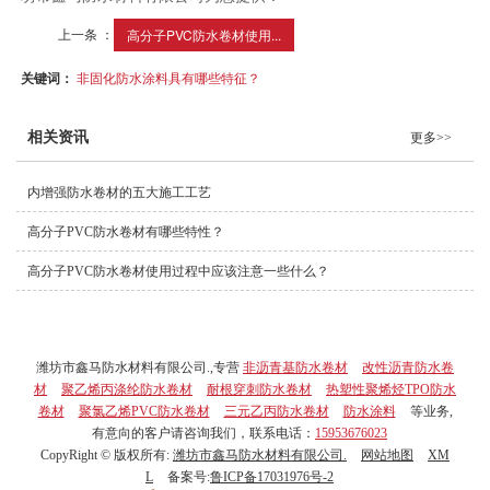
上一条 ：
高分子PVC防水卷材使用...
关键词：
非固化防水涂料具有哪些特征？
相关资讯
更多>>
内增强防水卷材的五大施工工艺
高分子PVC防水卷材有哪些特性？
高分子PVC防水卷材使用过程中应该注意一些什么？
潍坊市鑫马防水材料有限公司.,专营
非沥青基防水卷材
改性沥青防水卷
材
聚乙烯丙涤纶防水卷材
耐根穿刺防水卷材
热塑性聚烯烃TPO防水
卷材
聚氯乙烯PVC防水卷材
三元乙丙防水卷材
防水涂料
等业务,
有意向的客户请咨询我们，联系电话：
15953676023
CopyRight © 版权所有:
潍坊市鑫马防水材料有限公司.
网站地图
XM
L
备案号:
鲁ICP备17031976号-2