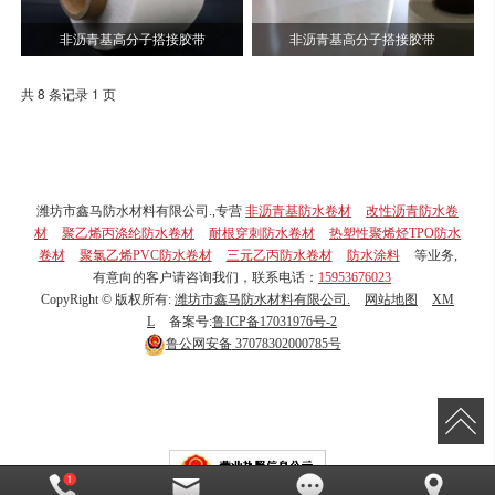
非沥青基高分子搭接胶带
非沥青基高分子搭接胶带
共 8 条记录 1 页
潍坊市鑫马防水材料有限公司.,专营
非沥青基防水卷材
改性沥青防水卷
材
聚乙烯丙涤纶防水卷材
耐根穿刺防水卷材
热塑性聚烯烃TPO防水
卷材
聚氯乙烯PVC防水卷材
三元乙丙防水卷材
防水涂料
等业务,
有意向的客户请咨询我们，联系电话：
15953676023
CopyRight © 版权所有:
潍坊市鑫马防水材料有限公司.
网站地图
XM
L
备案号:
鲁ICP备17031976号-2
鲁公网安备
37078302000785号