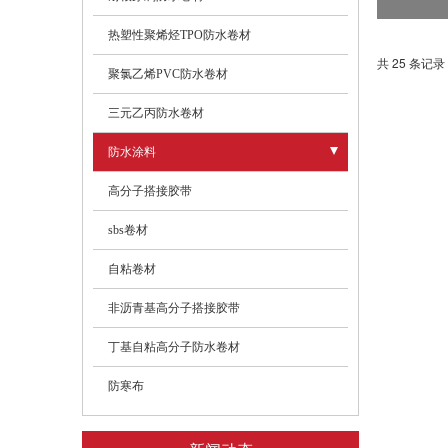
热塑性聚烯烃TPO防水卷材
共 25 条记录 
聚氯乙烯PVC防水卷材
三元乙丙防水卷材
防水涂料
- 油性聚氨酯防水涂料
高分子搭接胶带
- 水泥基渗透结晶防水涂料
sbs卷材
- 喷涂速凝橡胶沥青涂料
自粘卷材
- 高聚物改性沥青防水卷材
非沥青基高分子搭接胶带
- 非固化橡胶沥青防水涂料
丁基自粘高分子防水卷材
- 道桥专用防水涂料
防寒布