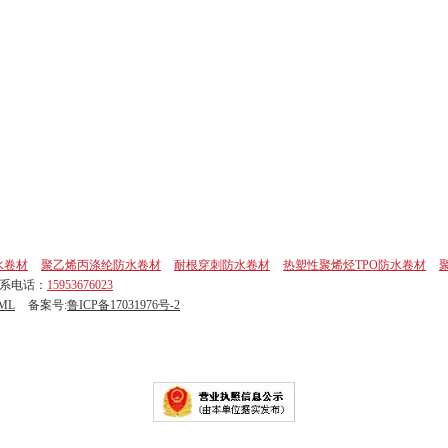
水卷材
聚乙烯丙涤纶防水卷材
耐根穿刺防水卷材
热塑性聚烯烃TPO防水卷材
联系电话：
15953676023
ML
备案号:
鲁ICP备17031976号-2