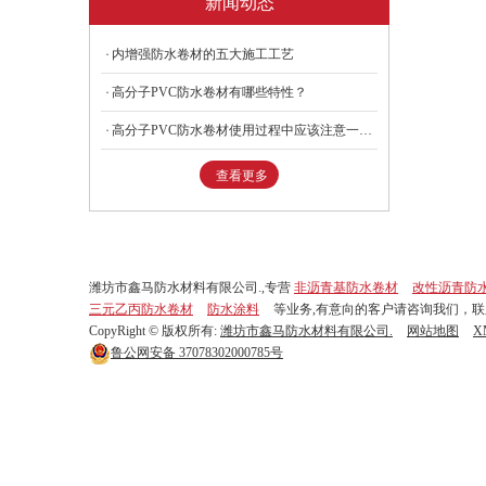
新闻动态
内增强防水卷材的五大施工工艺
高分子PVC防水卷材有哪些特性？
高分子PVC防水卷材使用过程中应该注意一些什么？
查看更多
潍坊市鑫马防水材料有限公司.,专营
非沥青基防水卷材
改性沥青防
三元乙丙防水卷材
防水涂料
等业务,有意向的客户请咨询我们，
CopyRight © 版权所有:
潍坊市鑫马防水材料有限公司.
网站地图
X
鲁公网安备
37078302000785号